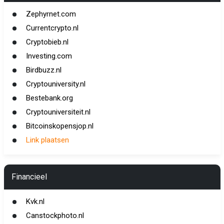
Zephyrnet.com
Currentcrypto.nl
Cryptobieb.nl
Investing.com
Birdbuzz.nl
Cryptouniversity.nl
Bestebank.org
Cryptouniversiteit.nl
Bitcoinskopensjop.nl
Link plaatsen
Financieel
Kvk.nl
Canstockphoto.nl