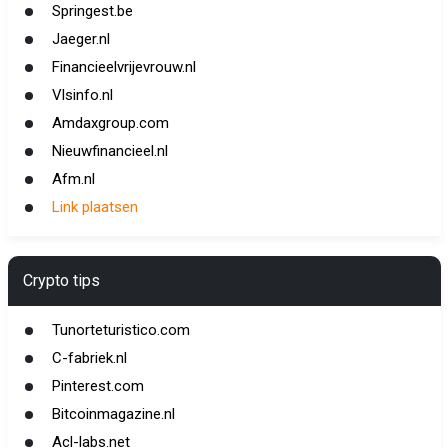
Springest.be
Jaeger.nl
Financieelvrijevrouw.nl
Vlsinfo.nl
Amdaxgroup.com
Nieuwfinancieel.nl
Afm.nl
Link plaatsen
Crypto tips
Tunorteturistico.com
C-fabriek.nl
Pinterest.com
Bitcoinmagazine.nl
Acl-labs.net